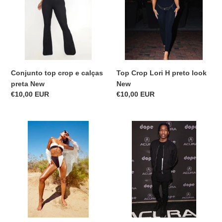
e
H
calças
preto
preta
look
New
New
Top Crop Lori H preto look
Conjunto top crop e calças
New
preta New
Precio
€10,00 EUR
Precio
€10,00 EUR
habitual
habitual
Fato
Casaco
de
ASAP
banho
R
Preto/branco
bomber
new
Pull&Bear
preto
homem
look
New