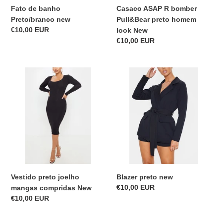
Fato de banho
Casaco ASAP R bomber
Preto/branco new
Pull&Bear preto homem
Precio
€10,00 EUR
look New
habitual
Precio
€10,00 EUR
habitual
Vestido
Blazer
preto
preto
joelho
new
mangas
compridas
New
Vestido preto joelho
Blazer preto new
Precio
€10,00 EUR
mangas compridas New
habitual
Precio
€10,00 EUR
habitual