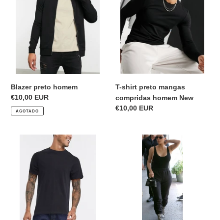
homem
preto
mangas
compridas
homem
New
Blazer preto homem
T-shirt preto mangas
Precio
€10,00 EUR
compridas homem New
habitual
Precio
€10,00 EUR
AGOTADO
habitual
T-
Bodysuit
shirt
preto
Pull&Bear
Kim
preto
K
homem
look
New
New