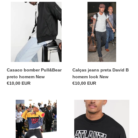
Casaco
Calças
bomber
jeans
Pull&Bear
preta
preto
David
homem
B
New
homem
look
New
Calças jeans preta David B
Casaco bomber Pull&Bear
homem look New
preto homem New
Precio
€10,00 EUR
Precio
€10,00 EUR
habitual
habitual
Calças
T-
jeans
shirt
preta
preta
Chris
Atlanta
B
mangas
homem
compridas