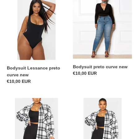
Bodysuit
Bodysuit
Lessance
preto
preto
curve
curve
new
new
Bodysuit preto curve new
Bodysuit Lessance preto
Precio
€10,00 EUR
curve new
habitual
Precio
€10,00 EUR
habitual
Top
Legging
crop
Lessance
preto
preto
curve
curve
new
new