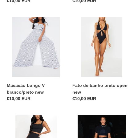
Precio
€10,00 EUR
Precio
€10,00 EUR
habitual
habitual
Macacão
Fato
Longo
de
V
banho
branco/preto
preto
new
open
new
Macacão Longo V
Fato de banho preto open
branco/preto new
new
Precio
€10,00 EUR
Precio
€10,00 EUR
habitual
habitual
Conjunto
Top
top
Crop
crop
Lori