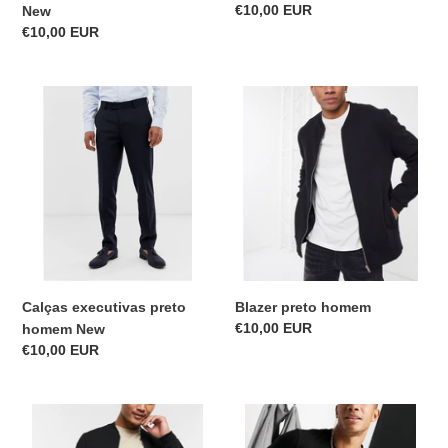
Precio
€10,00 EUR
New
habitual
Precio
€10,00 EUR
habitual
Calças
Blazer
executivas
preto
preto
homem
homem
New
Blazer preto homem
Calças executivas preto
Precio
€10,00 EUR
homem New
habitual
Precio
€10,00 EUR
habitual
Blazer
T-
preto
shirt