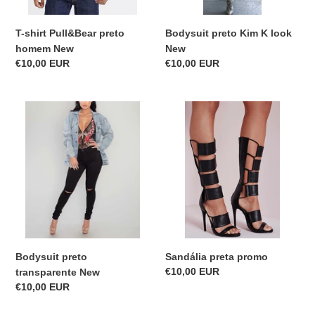
T-shirt Pull&Bear preto
Bodysuit preto Kim K look
homem New
New
Precio
€10,00 EUR
Precio
€10,00 EUR
habitual
habitual
Bodysuit
Sandália
preto
preta
transparente
promo
New
Bodysuit preto
Sandália preta promo
Precio
€10,00 EUR
transparente New
habitual
Precio
€10,00 EUR
habitual