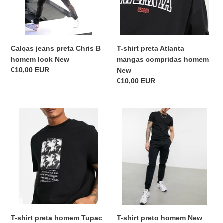
look
homem
New
New
Calças jeans preta Chris B
T-shirt preta Atlanta
homem look New
mangas compridas homem
Precio
€10,00 EUR
New
habitual
Precio
€10,00 EUR
habitual
T-
T-
shirt
shirt
preta
preto
homem
homem
Tupac
New
New
T-shirt preta homem Tupac
T-shirt preto homem New