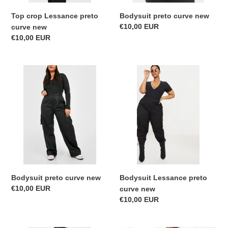
Top crop Lessance preto
Bodysuit preto curve new
Precio
€10,00 EUR
curve new
habitual
Precio
€10,00 EUR
habitual
Bodysuit
Bodysuit
preto
Lessance
curve
preto
new
curve
new
Bodysuit preto curve new
Bodysuit Lessance preto
Precio
€10,00 EUR
curve new
habitual
Precio
€10,00 EUR
habitual