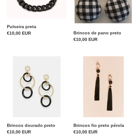
Pulseira preta
Brincos de pano preto
Precio
€10,00 EUR
Precio
€10,00 EUR
habitual
habitual
Brincos
Brincos
dourado
fio
preto
preto
pérola
Brincos dourado preto
Brincos fio preto pérola
Precio
€10,00 EUR
Precio
€10,00 EUR
habitual
habitual