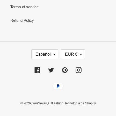
Terms of service
Refund Policy
I
M
Español
EUR €
D
O
I
N
O
E
Facebook
Twitter
Pinterest
Instagram
M
D
A
A
Métodos
de
pago
© 2026,
YouNeverQuitFashion
Tecnología de Shopify