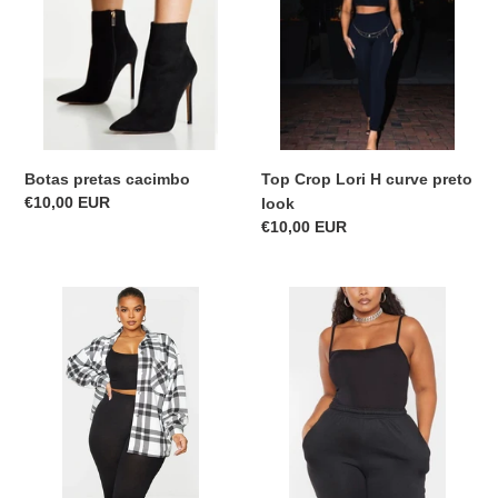
H
n
curve
preto
:
look
Top Crop Lori H curve preto
Botas pretas cacimbo
Precio
€10,00 EUR
look
habitual
Precio
€10,00 EUR
habitual
Top
Bodysuit
crop
preto
Lessance
curve
preto
new
curve
new