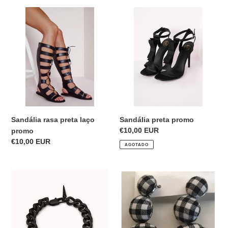
Sandália
Sandália
rasa
preta
preta
promo
laço
promo
Sandália rasa preta laço
Sandália preta promo
Precio
€10,00 EUR
promo
habitual
Precio
€10,00 EUR
AGOTADO
habitual
Pulseira
Brincos
preta
de
pano
preto