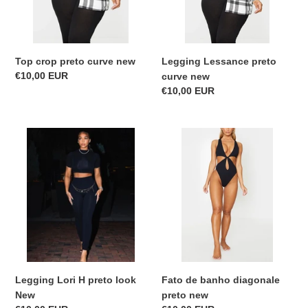
Top crop preto curve new
Legging Lessance preto
Precio
€10,00 EUR
curve new
habitual
Precio
€10,00 EUR
habitual
Legging
Fato
Lori
de
H
banho
preto
diagonale
look
preto
New
new
Legging Lori H preto look
Fato de banho diagonale
New
preto new